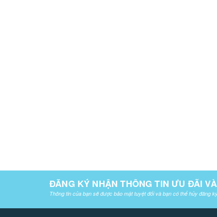
ĐĂNG KÝ NHẬN THÔNG TIN ƯU ĐÃI V
Thông tin của bạn sẽ được bảo mật tuyệt đối và bạn có thể hủy đăng ký