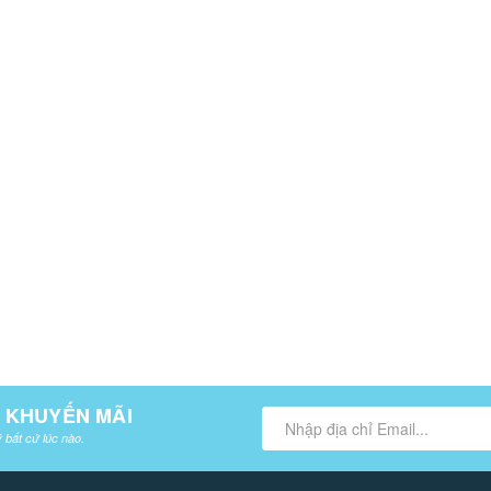
À KHUYẾN MÃI
 bất cứ lúc nào.