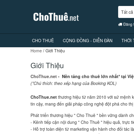
Tất cả
Đăng t
CHO THUÊ
CỘNG ĐỒNG - DIỄN ĐÀN
THỜI
Home
/
Giới Thiệu
Giới Thiệu
ChoThue.net
- Nền tảng cho thuê lớn nhất* tại Vi
(*Chú thích: theo xếp hạng của Booking KOL)
ChoThue.net
thương hiệu từ năm 2010 với sứ mệnh kế
tin cậy, mang đến giải pháp công nghệ đột phá cho thị
Phát triển thương hiệu " Cho Thuê " bền vững dành cho
- Kênh tiếp cận nội dung " Cho Thuê " hiệu quả, trực ti
- Hỗ trợ toàn diện từ marketing vận hành cho đối tác 