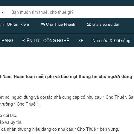
in TOP tìm kiếm
Cho Thuê Nhanh
Giá siêu ưu đãi
 TRANG
ĐIỆN TỬ - CÔNG NGHỆ
XE
Nhà cửa & Đời sống
ệt Nam. Hoàn toàn miễn phí và bảo mật thông tin cho người dùng 
t nối người dùng và đối tác nhà cung cấp có nhu cầu " Cho Thuê". S
 trường " Cho Thuê ".
 đối tác.
ếp và uy tín.
là cá nhân thương hiệu đang có nhu cầu " Cho Thuê " bền vững.