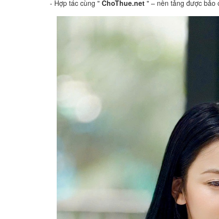
- Hợp tác cùng "
ChoThue.net
" – nền tảng được bảo