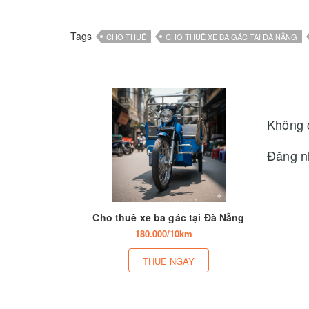
Tags
CHO THUÊ
CHO THUÊ XE BA GÁC TẠI ĐÀ NẴNG
Không 
Đăng n
Cho thuê xe ba gác tại Đà Nẵng
180.000/10km
THUÊ NGAY