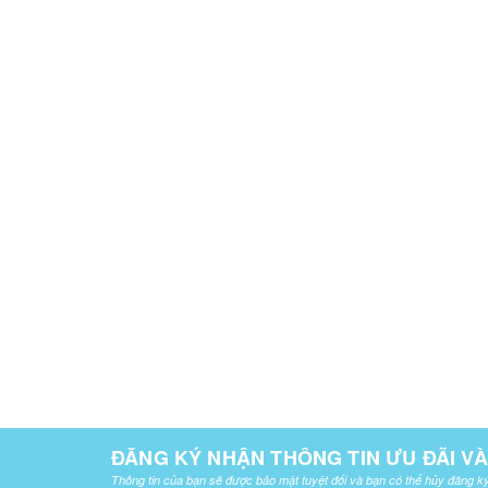
ĐĂNG KÝ NHẬN THÔNG TIN ƯU ĐÃI V
Thông tin của bạn sẽ được bảo mật tuyệt đối và bạn có thể hủy đăng ký