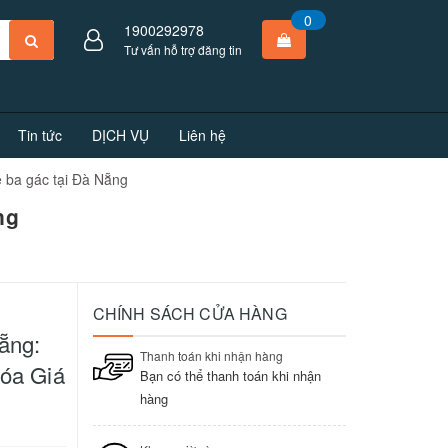
0
1900292978
Tư vấn hỗ trợ đăng tin
Tin tức
DỊCH VỤ
Liên hệ
 ba gác tại Đà Nẵng
ng
CHÍNH SÁCH CỬA HÀNG
ẵng:
Thanh toán khi nhận hàng
óa Giá
Bạn có thể thanh toán khi nhận
hàng