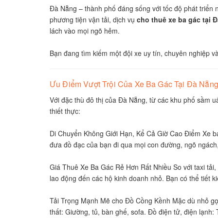
Đà Nẵng – thành phố đáng sống với tốc độ phát triển 
phương tiện vận tải, dịch vụ
cho thuê xe ba gác tại 
lách vào mọi ngõ hẻm.
Bạn đang tìm kiếm một đội xe uy tín, chuyên nghiệp và
Ưu Điểm Vượt Trội Của Xe Ba Gác Tại Đà Nẵn
Với đặc thù đô thị của Đà Nẵng, từ các khu phố sầm u
thiết thực:
Di Chuyển Không Giới Hạn, Kể Cả Giờ Cao Điểm Xe ba g
đưa đồ đạc của bạn đi qua mọi con đường, ngõ ngách,
Giá Thuê Xe Ba Gác Rẻ Hơn Rất Nhiều So với taxi tải, g
lao động đến các hộ kinh doanh nhỏ. Bạn có thể tiết 
Tải Trọng Mạnh Mẽ cho Đồ Cồng Kềnh Mặc dù nhỏ gọn, x
thất: Giường, tủ, bàn ghế, sofa. Đồ điện tử, điện lạnh: