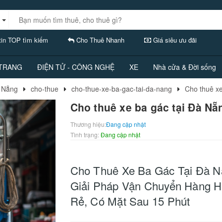
in TOP tìm kiếm
Cho Thuê Nhanh
Giá siêu ưu đãi
 TRANG
ĐIỆN TỬ - CÔNG NGHỆ
XE
Nhà cửa & Đời sống
à Nẵng
cho-thue
cho-thue-xe-ba-gac-tai-da-nang
Cho thuê xe
Cho thuê xe ba gác tại Đà Nẵ
Thương hiệu:
Đang cập nhật
Tình trạng:
Đang cập nhật
Cho Thuê Xe Ba Gác Tại Đà N
Giải Pháp Vận Chuyển Hàng H
Rẻ, Có Mặt Sau 15 Phút