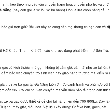
nhanh, kéo theo nhu cầu vận chuyển hàng hóa, chuyển nhà trọ và chở 
Đà Nẵng
(hay còn gọi là xe lôi, xe ba bánh) luôn là lựa chọn hàng đầu nh
 báo giá trọn gói? Bài viết này sẽ cung cấp mọi thông tin bạn cần về
d
g
ất Hải Châu, Thanh Khê đến các khu vực đang phát triển như Sơn Trà, 
ác có kích thước nhỏ gọn, không bị cấm giờ, cấm tải như xe tải lớn. Đ
 đảm bảo việc chuyển trọ sinh viên hay giao hàng thương mại diễn r
iá thuê xe ba gác tại Đà Nẵng luôn ở mức cạnh tranh và phù hợp với túi
kiệm đến 30-50% chi phí vận chuyển mà vẫn đảm bảo tải trọng cần thiết
e ba gác được thiết kế để chở tải nặng, lên đến 700-800kg. Đây là g
 Tủ lạnh, máy giặt, điều hòa. Vật liệu xây dựng: Chở xà bần, gạch, cát..