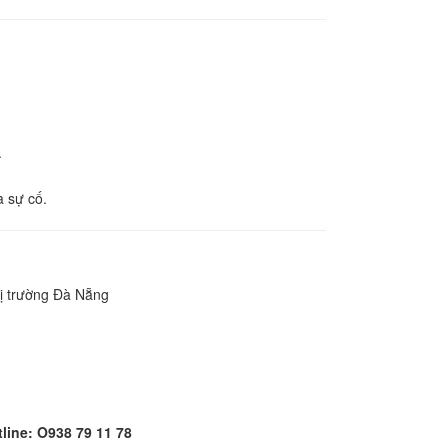
.
 sự cố.
hị trường Đà Nẵng
line: O938 79 11 78