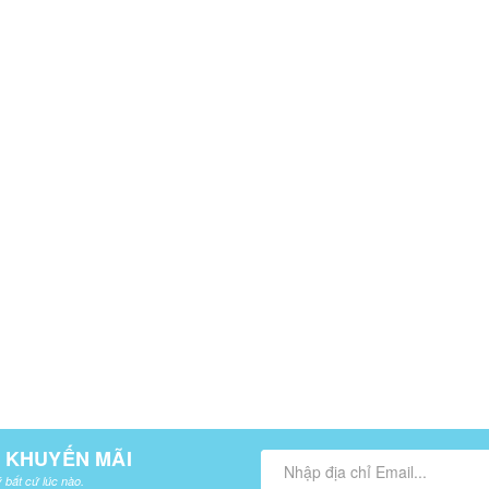
À KHUYẾN MÃI
 bất cứ lúc nào.