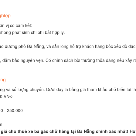
ghiệp
n vị có cam kết:
hông phát sinh chi phí bất hợp lý.
hạo đường phố Đà Nẵng, và sẵn lòng hỗ trợ khách hàng bốc xếp đồ đạc
 đảm bảo nguyên vẹn. Có chính sách bồi thường thỏa đáng nếu xảy ra
ẵng
g và số lượng chuyến. Dưới đây là bảng giá tham khảo phổ biến tại t
00 VNĐ
0 - 250.000
km
 giá cho thuê xe ba gác chở hàng tại Đà Nẵng chính xác nhất! Hot