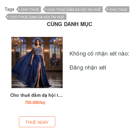
Tags
CHO THUÊ
CHO THUÊ ĐẦM DẠ HỘI TẠI HUẾ
CHO-THUE
CHO-THUE-DAM-DA-HOI-TAI-HUE
CÙNG DANH MỤC
Không có nhận xét nào:
Đăng nhận xét
Cho thuê đầm dạ hội tại Huế
700.000/bộ
THUÊ NGAY