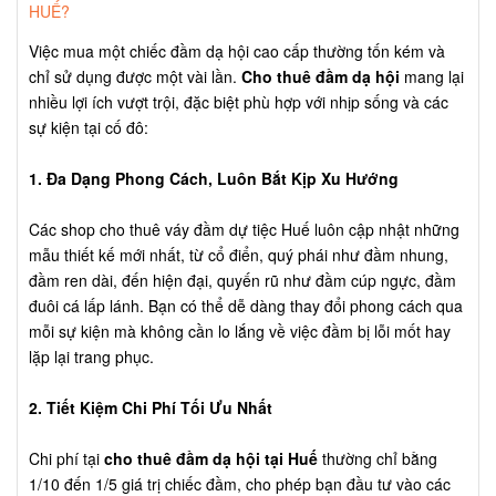
HUẾ?
Việc mua một chiếc đầm dạ hội cao cấp thường tốn kém và
chỉ sử dụng được một vài lần.
Cho thuê đầm dạ hội
mang lại
nhiều lợi ích vượt trội, đặc biệt phù hợp với nhịp sống và các
sự kiện tại cố đô:
1. Đa Dạng Phong Cách, Luôn Bắt Kịp Xu Hướng
Các shop cho thuê váy đầm dự tiệc Huế luôn cập nhật những
mẫu thiết kế mới nhất, từ cổ điển, quý phái như đầm nhung,
đầm ren dài, đến hiện đại, quyến rũ như đầm cúp ngực, đầm
đuôi cá lấp lánh. Bạn có thể dễ dàng thay đổi phong cách qua
mỗi sự kiện mà không cần lo lắng về việc đầm bị lỗi mốt hay
lặp lại trang phục.
2. Tiết Kiệm Chi Phí Tối Ưu Nhất
Chi phí tại
cho thuê đầm dạ hội tại Huế
thường chỉ bằng
1/10 đến 1/5 giá trị chiếc đầm, cho phép bạn đầu tư vào các