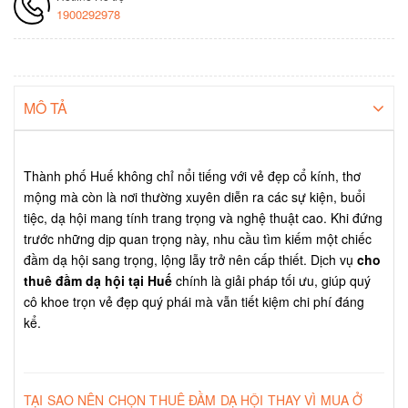
1900292978
MÔ TẢ
Thành phố Huế không chỉ nổi tiếng với vẻ đẹp cổ kính, thơ
mộng mà còn là nơi thường xuyên diễn ra các sự kiện, buổi
tiệc, dạ hội mang tính trang trọng và nghệ thuật cao. Khi đứng
trước những dịp quan trọng này, nhu cầu tìm kiếm một chiếc
đầm dạ hội sang trọng, lộng lẫy trở nên cấp thiết. Dịch vụ
cho
thuê đầm dạ hội tại Huế
chính là giải pháp tối ưu, giúp quý
cô khoe trọn vẻ đẹp quý phái mà vẫn tiết kiệm chi phí đáng
kể.
TẠI SAO NÊN CHỌN THUÊ ĐẦM DẠ HỘI THAY VÌ MUA Ở