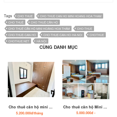
Tags
CHO THUE
CHO THUE CAN HO MINI HOANG HOA THAM
CHO THUÊ
CHO THUÊ CĂN HỘ
CHO THUÊ CĂN HỘ MINI HOÀNG HOA THÁM
CHO-THUE
CHO-THUE-CAN-HO
CHO-THUE-CAN-HO-HA-NOI
CHOTHUE
CHOTHUE.NET
HÀ NỘI
CÙNG DANH MỤC
Cho thuê căn hộ mini nhà số 15B ngõ 138 Kim Hoa, phường Văn Miếu Quốc Tử Giám, Hà Nội
Cho thuê căn hộ Mini nhà số 25 hẻm 173/68/147 Hoàng Hoa Thám, phường Ngọc Hà, Hà Nội
5.000.000đ -
5.200.000đ/tháng