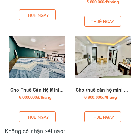
5.800.000đ/tháng
THUÊ NGAY
THUÊ NGAY
Cho Thuê Căn Hộ Mini số 175B Khương Thượng, phường Kim Liên, Hà Nội
Cho thuê căn hộ mini studio số 63 ngõ Lan Bá - ngõ 109 Ô Đồng Lầm, phường Kim Liên Hà Nội
6.000.000đ/tháng
6.800.000đ/tháng
THUÊ NGAY
THUÊ NGAY
Không có nhận xét nào: