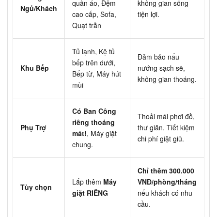
quần áo, Đệm
không gian sống
Ngủ/Khách
cao cấp, Sofa,
tiện lợi.
Quạt trần
Tủ lạnh, Kệ tủ
Đảm bảo nấu
bếp trên dưới,
Khu Bếp
nướng sạch sẽ,
Bếp từ, Máy hút
không gian thoáng.
mùi
Có Ban Công
Thoải mái phơi đồ,
riêng thoáng
Phụ Trợ
thư giãn. Tiết kiệm
mát!
, Máy giặt
chi phí giặt giũ.
chung.
Chỉ thêm 300.000
Lắp thêm
Máy
VNĐ/phòng/tháng
Tùy chọn
giặt RIÊNG
nếu khách có nhu
cầu.