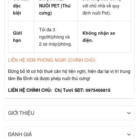
đặc
NUÔI PET (Thú
với chủ nhà về quy
biệt
cưng)
định nuôi Pet).
Tối đa 3
Giới
Không nhận xe
người/phòng và
hạn
điện.
2 xe máy/phòng.
LIÊN HỆ XEM PHÒNG NGAY (CHÍNH CHỦ)
Đừng bỏ lỡ cơ hội thuê căn hộ tiện nghi, hiện đại tại vị trí trung
tâm Ba Đình và được phép nuôi thú cưng!
LIÊN HỆ CHÍNH CHỦ:
Chị Tươi
SĐT: 0975406815
GIỚI THIỆU
ĐÁNH GIÁ