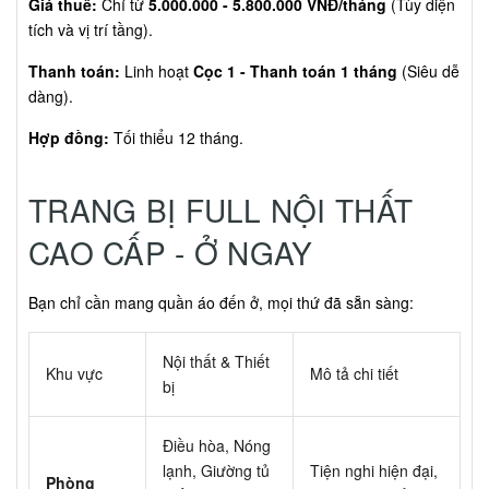
Giá thuê:
Chỉ từ
5.000.000 - 5.800.000 VNĐ/tháng
(Tùy diện
tích và vị trí tầng).
Thanh toán:
Linh hoạt
Cọc 1 - Thanh toán 1 tháng
(Siêu dễ
dàng).
Hợp đồng:
Tối thiểu 12 tháng.
TRANG BỊ FULL NỘI THẤT
CAO CẤP - Ở NGAY
Bạn chỉ cần mang quần áo đến ở, mọi thứ đã sẵn sàng:
Nội thất & Thiết
Khu vực
Mô tả chi tiết
bị
Điều hòa, Nóng
lạnh, Giường tủ
Tiện nghi hiện đại,
Phòng