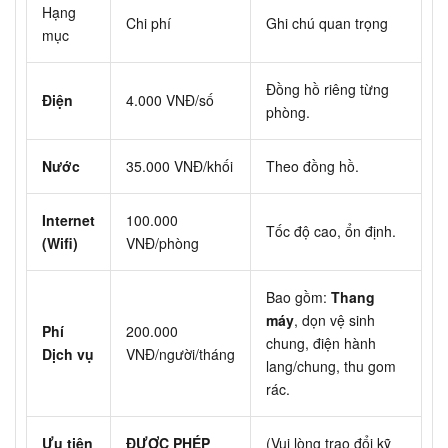
Hạng
Chi phí
Ghi chú quan trọng
mục
Đồng hồ riêng từng
Điện
4.000 VNĐ/số
phòng.
Nước
35.000 VNĐ/khối
Theo đồng hồ.
Internet
100.000
Tốc độ cao, ổn định.
(Wifi)
VNĐ/phòng
Bao gồm:
Thang
máy
, dọn vệ sinh
Phí
200.000
chung, điện hành
Dịch vụ
VNĐ/người/tháng
lang/chung, thu gom
rác.
Ưu tiên
ĐƯỢC PHÉP
(Vui lòng trao đổi kỹ