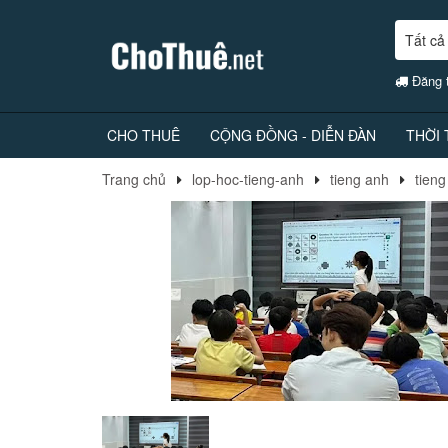
Tất cả
Đăng t
CHO THUÊ
CỘNG ĐỒNG - DIỄN ĐÀN
THỜI
Trang chủ
lop-hoc-tieng-anh
tieng anh
tieng