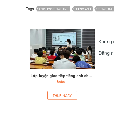
Tags
LOP-HOC-TIENG-ANH
TIENG ANH
TIENG ANH
Không 
Đăng n
Lớp luyện giao tiếp tiếng anh cho trẻ TPHCM
&nbs
THUÊ NGAY