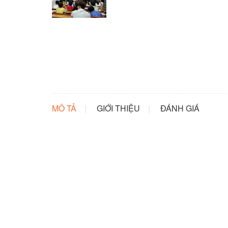
MÔ TẢ
GIỚI THIỆU
ĐÁNH GIÁ