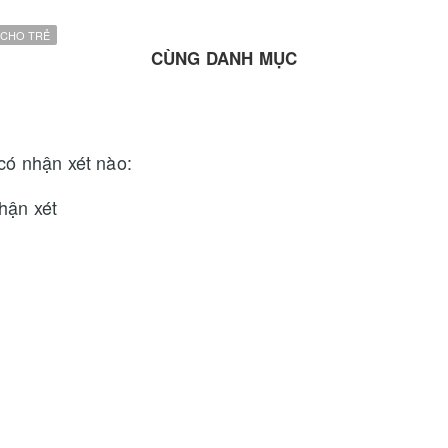
 CHO TRẺ
CÙNG DANH MỤC
có nhận xét nào:
hận xét