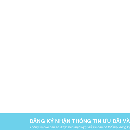
ĐĂNG KÝ NHẬN THÔNG TIN ƯU ĐÃI V
Thông tin của bạn sẽ được bảo mật tuyệt đối và bạn có thể hủy đăng ký