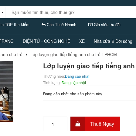
in TOP tìm kiếm
Cho Thuê Nhanh
Giá siêu ưu đãi
 TRANG
ĐIỆN TỬ - CÔNG NGHỆ
XE
Nhà cửa & Đời sống
 anh cho trẻ
Lớp luyện giao tiếp tiếng anh cho trẻ TPHCM
Lớp luyện giao tiếp tiếng an
Thương hiệu:
Đang cập nhật
Tình trạng:
Đang cập nhật
Đang cập nhật cho sản phẩm này
Thuê Ngay