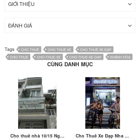
GIỚI THIỆU
ĐÁNH GIÁ
Tags
CHO THUÊ
CHO THUÊ XE
CHO THUÊ XE ĐẠP
CHO-THUE
CHO-THUE-XE
CHO-THUE-XE-DAP
KHÁNH HÒA
CÙNG DANH MỤC
Cho thuê nhà 10/15 Nguyễn Thiện Thuật, phường Nha Trang, tỉnh Khánh Hòa
Cho Thuê Xe Đạp Nha Trang - Khánh Hòa - 𝐂𝐨𝐚𝐬𝐭𝐚𝐥 𝐂𝐲𝐜𝐥𝐞𝐬