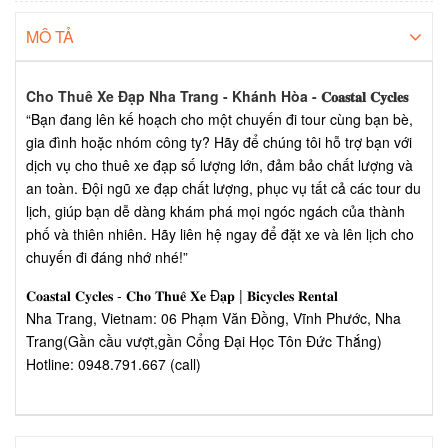
MÔ TẢ
Cho Thuê Xe Đạp Nha Trang - Khánh Hòa - 𝐂𝐨𝐚𝐬𝐭𝐚𝐥 𝐂𝐲𝐜𝐥𝐞𝐬
“Bạn đang lên kế hoạch cho một chuyến đi tour cùng bạn bè,
gia đình hoặc nhóm công ty? Hãy để chúng tôi hỗ trợ bạn với
dịch vụ cho thuê xe đạp số lượng lớn, đảm bảo chất lượng và
an toàn. Đội ngũ xe đạp chất lượng, phục vụ tất cả các tour du
lịch, giúp bạn dễ dàng khám phá mọi ngóc ngách của thành
phố và thiên nhiên. Hãy liên hệ ngay để đặt xe và lên lịch cho
chuyến đi đáng nhớ nhé!”
𝐂𝐨𝐚𝐬𝐭𝐚𝐥 𝐂𝐲𝐜𝐥𝐞𝐬 - 𝐂𝐡𝐨 𝐓𝐡𝐮𝐞̂ 𝐗𝐞 Đ𝐚̣𝐩 | 𝐁𝐢𝐜𝐲𝐜𝐥𝐞𝐬 𝐑𝐞𝐧𝐭𝐚𝐥
Nha Trang, Vietnam: 06 Phạm Văn Đồng, Vĩnh Phước, Nha
Trang(Gần cầu vượt,gần Cổng Đại Học Tôn Đức Thắng)
Hotline: 0948.791.667 (call)