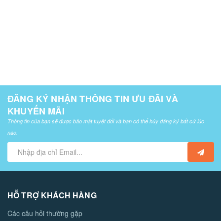
ĐĂNG KÝ NHẬN THÔNG TIN ƯU ĐÃI VÀ
KHUYẾN MÃI
Thông tin của bạn sẽ được bảo mật tuyệt đối và bạn có thể hủy đăng ký bất cứ lúc
nào.
HỖ TRỢ KHÁCH HÀNG
Các câu hỏi thường gặp