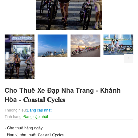
prev
Cho Thuê Xe Đạp Nha Trang - Khánh
Hòa - 𝐂𝐨𝐚𝐬𝐭𝐚𝐥 𝐂𝐲𝐜𝐥𝐞𝐬
Thương hiệu:
Đang cập nhật
Tình trạng:
Đang cập nhật
- Cho thuê hàng ngày
- Đơn vị cho thuê: 𝐂𝐨𝐚𝐬𝐭𝐚𝐥 𝐂𝐲𝐜𝐥𝐞𝐬