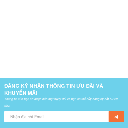
ĐĂNG KÝ NHẬN THÔNG TIN ƯU ĐÃI VÀ
KHUYẾN MÃI
Thông tin của bạn sẽ được bảo mật tuyệt đối và bạn có thể hủy đăng ký bất cứ lúc
nào.