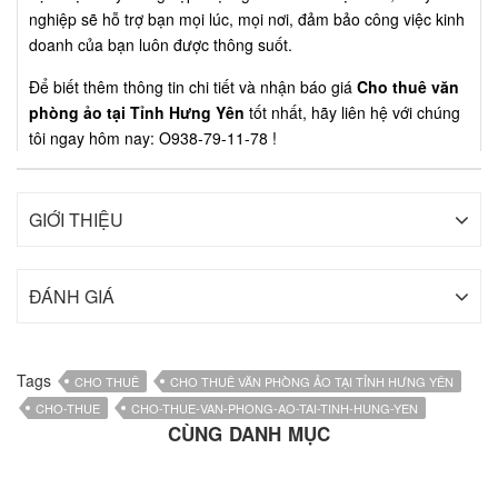
nghiệp sẽ hỗ trợ bạn mọi lúc, mọi nơi, đảm bảo công việc kinh
doanh của bạn luôn được thông suốt.
Để biết thêm thông tin chi tiết và nhận báo giá
Cho thuê văn
phòng ảo tại Tỉnh Hưng Yên
tốt nhất, hãy liên hệ với chúng
tôi ngay hôm nay: O938-79-11-78 !
GIỚI THIỆU
ĐÁNH GIÁ
Tags
CHO THUÊ
CHO THUÊ VĂN PHÒNG ẢO TẠI TỈNH HƯNG YÊN
CHO-THUE
CHO-THUE-VAN-PHONG-AO-TAI-TINH-HUNG-YEN
CÙNG DANH MỤC