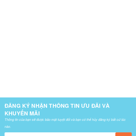
ĐĂNG KÝ NHẬN THÔNG TIN ƯU ĐÃI VÀ
KHUYẾN MÃI
Thông tin của bạn sẽ được bảo mật tuyệt đối và bạn có thể hủy đăng ký bất cứ lúc
nào.