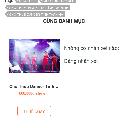
Tags
CHO THUÊ
CHO THUÊ DANCER
CHO THUÊ DANCER TẠI TỈNH TÂY NINH
CHO-THUE-DANCER-TINH-TAY-NINH
CÙNG DANH MỤC
Không có nhận xét nào:
Đăng nhận xét
Cho Thuê Dancer Tỉnh Tây Ninh
800.000đ/show
THUÊ NGAY