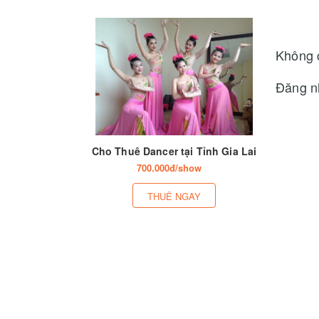
Không 
Đăng n
Cho Thuê Dancer tại Tỉnh Gia Lai
700.000đ/show
THUÊ NGAY