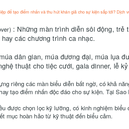
ệp để tạo điểm nhấn và thu hút khán giả cho sự kiện sắp tới? Dịch 
:
Những màn trình diễn sôi động, trẻ t
over)
 hay các chương trình ca nhạc.
 múa dân gian, múa đương đại, múa lụa đ
ghệ thuật cho tiệc cưới, gala dinner, lễ k
ựng riêng các màn biểu diễn bất ngờ, có khả năng
 hay tạo điểm nhấn độc đáo cho sự kiện. Tại S
 được chọn lọc kỹ lưỡng, có kinh nghiệm biểu d
ết mục hoàn hảo từ kỹ thuật đến biểu cảm.