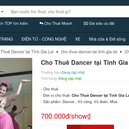
in TOP tìm kiếm
Cho Thuê Nhanh
Giá siêu ưu đãi
 TRANG
ĐIỆN TỬ - CÔNG NGHỆ
XE
Nhà cửa & Đời sống
Thuê Dancer tại Tỉnh Gia Lai
cho-thue-dancer-tai-tinh-gia-lai
Ch
Cho Thuê Dancer tại Tỉnh Gia
Thương hiệu:
Đang cập nhật
Tình trạng:
Đang cập nhật
- Cho thuê
- Đơn vị cho thuê:
Cho Thuê Dancer tại Tỉnh Gia L
- Sản phẩm: Dancer , Vũ công, Vũ đoàn, Múa
700.000đ/show₫