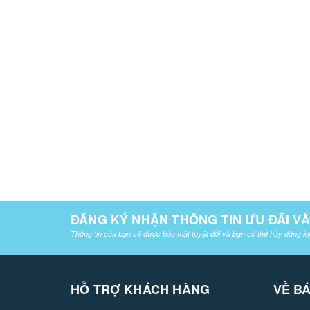
ĐĂNG KÝ NHẬN THÔNG TIN ƯU ĐÃI V
Thông tin của bạn sẽ được bảo mật tuyệt đối và bạn có thể hủy đăng ký
HỖ TRỢ KHÁCH HÀNG
VỀ B