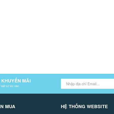
À KHUYẾN MÃI
 bất cứ lúc nào.
ÁN MUA
HỆ THỐNG WEBSITE