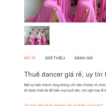
MÔ TẢ
GIỚI THIỆU
ĐÁNH GIÁ
Thuê dancer giá rẻ, uy tín 
Một sự kiện thành công không chỉ nằm ở khâu tổ chức
tôi được thiết kế để biến mọi buổi tiệc, hội nghị hay l
Tại sao nên thuê dancer cho sự kiện của bạn?