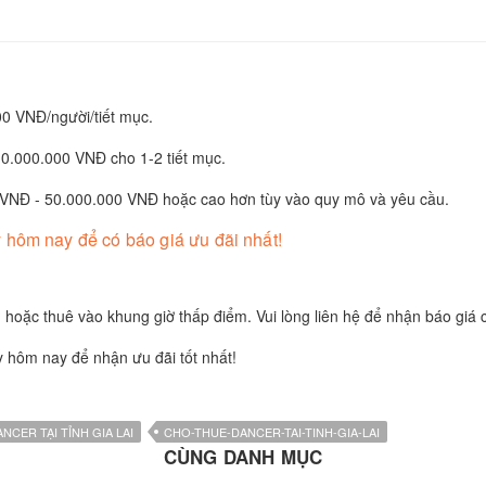
00 VNĐ/người/tiết mục.
10.000.000 VNĐ cho 1-2 tiết mục.
0 VNĐ - 50.000.000 VNĐ hoặc cao hơn tùy vào quy mô và yêu cầu.
 hôm nay để có báo giá ưu đãi nhất!
oặc thuê vào khung giờ thấp điểm. Vui lòng liên hệ để nhận báo giá ch
 hôm nay để nhận ưu đãi tốt nhất!
NCER TẠI TỈNH GIA LAI
CHO-THUE-DANCER-TAI-TINH-GIA-LAI
CÙNG DANH MỤC